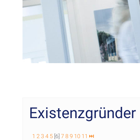
Existenzgründer
1
2
3
4
5
[6]
7
8
9
10
11
⏭