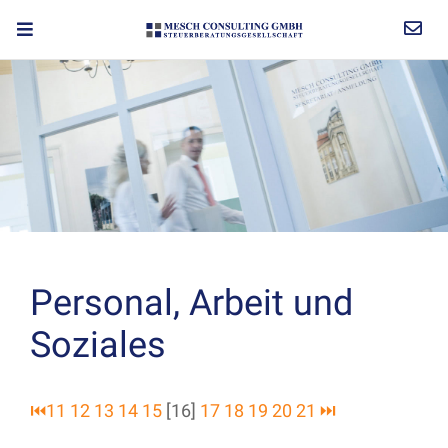
Personal, Arbeit und
Soziales
⏮
11
12
13
14
15
[16]
17
18
19
20
21
⏭