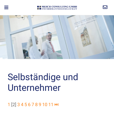
Selbständige und
Unternehmer
1
[2]
3
4
5
6
7
8
9
10
11
⏭